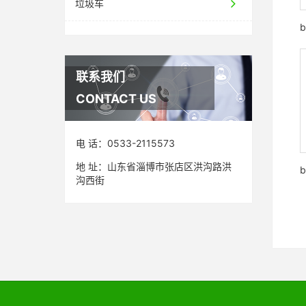
垃圾车
联系我们
CONTACT US
电 话：0533-2115573
地 址：山东省淄博市张店区洪沟路洪
沟西街