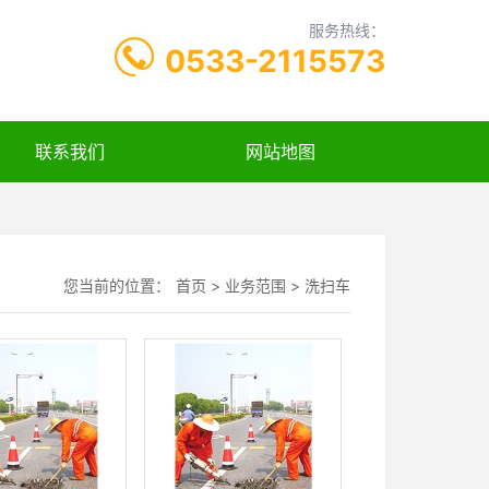
服务热线：
0533-2115573
联系我们
网站地图
您当前的位置：
首页
>
业务范围
>
洗扫车