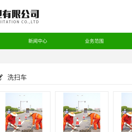
新闻中心
业务范围
洗扫车