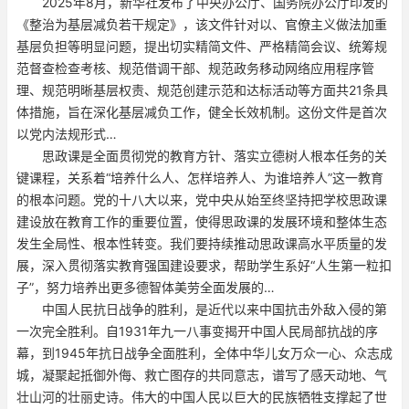
2025年8月，新华社发布了中央办公厅、国务院办公厅印发的
《整治为基层减负若干规定》，该文件针对以、官僚主义做法加重
基层负担等明显问题，提出切实精简文件、严格精简会议、统筹规
范督查检查考核、规范借调干部、规范政务移动网络应用程序管
理、规范明晰基层权责、规范创建示范和达标活动等方面共21条具
体措施，旨在深化基层减负工作，健全长效机制。这份文件是首次
以党内法规形式…
思政课是全面贯彻党的教育方针、落实立德树人根本任务的关
键课程，关系着“培养什么人、怎样培养人、为谁培养人”这一教育
的根本问题。党的十八大以来，党中央从始至终坚持把学校思政课
建设放在教育工作的重要位置，使得思政课的发展环境和整体生态
发生全局性、根本性转变。我们要持续推动思政课高水平质量的发
展，深入贯彻落实教育强国建设要求，帮助学生系好“人生第一粒扣
子”，努力培养出更多德智体美劳全面发展的…
中国人民抗日战争的胜利，是近代以来中国抗击外敌入侵的第
一次完全胜利。自1931年九一八事变揭开中国人民局部抗战的序
幕，到1945年抗日战争全面胜利，全体中华儿女万众一心、众志成
城，凝聚起抵御外侮、救亡图存的共同意志，谱写了感天动地、气
壮山河的壮丽史诗。伟大的中国人民以巨大的民族牺牲支撑起了世