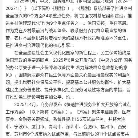
2025年1月，中央、国务院印发《乡村全面振兴规划（2024—
2027年）》（以下简称《规划》）。《规划》系统部署了推进乡村
全面振兴的9个方面34项重点任务，将“加强农村基层组织建设，推
进乡村治理现代化”作为9个重点任务之一。治国安邦，重在基层。
作为党在乡村最前沿的战斗堡垒、联系服务农民群众最直接的纽
带，农村基层组织肩负着推动党的路线方针政策精准落地的重任，
是推进乡村治理现代化的核心引擎…
在全面建设社会主义现代化国家的新征程上，民生保障始终是
治国理政的重要落脚点。2025年6月公开发布的《中央办公厅 国务
院办公厅关于进一步保障和改善民生 着力解决群众急难愁盼的意
见》，围绕解决群众在民生保障方面最关心最直接最现实的利益问
题，提出增强社会保障公平性、提高基本公共服务均衡性、扩大基
础民生服务普惠性、提升多样化社会服务可及性等方面的举措，旨
在推动民生建设朝着更加公平、均…
2025年4月，商务部发布《快速推进服务业扩大开放综合试点
工作方案》（以下简称《方案》）。《方案》聚焦电信服务、医疗
康养、金融等关键领域，系统性提出155项试点任务，并将大连
市、宁波市、厦门市、青岛市、深圳市、合肥市、福州市、西安
市、苏州市9个城市纳入试点范围，与此前确认的11个试点省市共