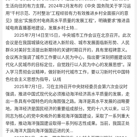
生活向往的有力支撑。2024年2月发布的《中央 国务院关于学习运
用“千村示范、万村整治”工程经验有力有效推进乡村全面振兴的意
见》提出“实施农村电商高水平质量的发展工程”，明确要求“推进县
域电商直播基地建设，发展乡村土特…
2025年7月14日至15日，中央城市工作会议在北京召开。此次
会议是在我国城镇化进程进入新阶段、城市发展面临新形势、人民
群众对美好生活提出新期待的关键时期召开的，具有里程碑意义。
会议再次强调了城市工作要以人民为中心，指出要“深刻把握建设现
代化人民城市的目标定位，自觉践行以人民为中心的发展思想”。深
入学习贯彻会议精神，做好新时代城市工作，要以习新时代中国特
色社会主义思想为指导，认线
2025年7月1日，习在主持召开中央财经委员会第六次会议时
强调，推进中国式现代化必须推动海洋经济高水平质量的发展，走
出一条具有中国特色的向海图强之路。海洋是高水平发展的战略要
地，海洋经济是国民经济的重要组成部分。党的十八大以来，以习
同志为核心的党中央格外的重视海洋强国建设，采取了一系列重大
举措，推动海洋强国建设取得一系列标志性成果。当前，我国正处
于从海洋大国向海洋强国迈进的关…