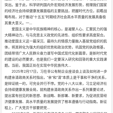
突出。鉴于此，科学研判国内外宏观经济发展形势，梳理我们国家
的经济社会持续健康发展面临的主要挑战，把握时代方位，前瞻战
略布局，对于推动“十五五”时期经济社会高水平质量的发展具备极
其重大意义。一…
爱国主义是中华民族精神的核心，是凝聚人心、汇聚民力的强
大精神动力，与马克思主义政党的先进性、组织性要求高度契合。
推动爱国主义这一最深沉、最持久的情感力量融入基层党组织的肌
体，将其转化为强大的组织优势和政治优势，巩固党的执政根基，
团结带领广大人民群众奋力谱写中国式现代化新篇章，是新时代党
的建设的必然要求，也是我们一定要深入研究和回答的重大实践课
题。当前，我国正处在实现中华民族伟大…
2025年2月17日，习在非公有制企业座谈会上谈及如何进一步
构建亲清政商关系时指出，“亲”和“清”本质上是干事和干净的关系，
是辩证统一的，可完全并行不悖。党的十八大以来，习立足经济社
会持续健康发展全局，就构建亲清政商关系作出一系列重要论述，
提出富有创见的新思想、新战略、新部署、新要求，为促进民营经
济健康发展、高水平质量的发展提供了根本遵循与行动指南。新征
程上，广大党员干部要把党…