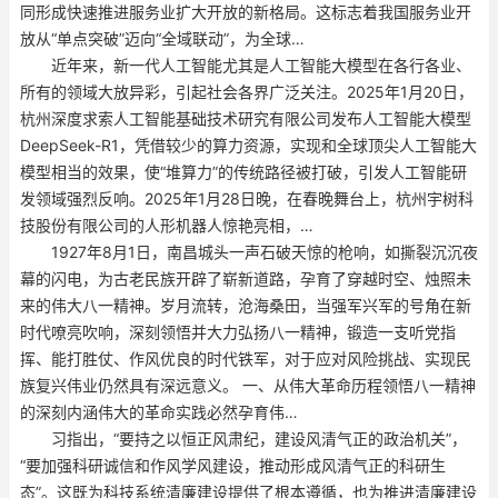
同形成快速推进服务业扩大开放的新格局。这标志着我国服务业开
放从“单点突破”迈向“全域联动”，为全球…
近年来，新一代人工智能尤其是人工智能大模型在各行各业、
所有的领域大放异彩，引起社会各界广泛关注。2025年1月20日，
杭州深度求索人工智能基础技术研究有限公司发布人工智能大模型
DeepSeek-R1，凭借较少的算力资源，实现和全球顶尖人工智能大
模型相当的效果，使“堆算力”的传统路径被打破，引发人工智能研
发领域强烈反响。2025年1月28日晚，在春晚舞台上，杭州宇树科
技股份有限公司的人形机器人惊艳亮相，…
1927年8月1日，南昌城头一声石破天惊的枪响，如撕裂沉沉夜
幕的闪电，为古老民族开辟了崭新道路，孕育了穿越时空、烛照未
来的伟大八一精神。岁月流转，沧海桑田，当强军兴军的号角在新
时代嘹亮吹响，深刻领悟并大力弘扬八一精神，锻造一支听党指
挥、能打胜仗、作风优良的时代铁军，对于应对风险挑战、实现民
族复兴伟业仍然具有深远意义。 一、从伟大革命历程领悟八一精神
的深刻内涵伟大的革命实践必然孕育伟…
习指出，“要持之以恒正风肃纪，建设风清气正的政治机关”，
“要加强科研诚信和作风学风建设，推动形成风清气正的科研生
态”。这既为科技系统清廉建设提供了根本遵循，也为推进清廉建设