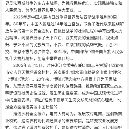
界反法西斯战争的东方主战场，为挽救民族危亡、实现民族独立和
人民解放，为争取世界和平的伟大事业，…
2025年是中国人民抗日战争暨世界反法西斯战争胜利80周
年。80年前，中国人民经过14年浴血奋战，取得了近代以来民族解
放斗争的第一次完全胜利，在抗日战争的壮阔进程中孕育出伟大抗
战精神，向世界展示了天下兴亡、匹夫有责的爱国情怀，视死如
归、宁死不屈的民族气节，不畏、血战到底的英雄气概，百折不
挠、坚忍不拔的必胜信念。80年来，中国团结带领全国各族人民弘
扬伟大抗战精神，创造出举世瞩目的…
2005年8月15日，时任浙江省委书记的习同志考察浙江省湖州
市安吉县天荒坪镇余村村，首次提出“绿水青山就是金山银山”理念
（“两山”理念）。20年来，“两山”理念由地方探索上升为国家战
略，从理念倡导发展为制度设计和治理路径，推动我们国家生态文
明建设取得历史性成就、发生历史性变革，成为中国式现代化进程
中的重要支撑。“两山”理念不仅是习生态文明思想的核心理念，也
是全方面推进美丽中国建设的…
推进乡村全面振兴，电商大有可为。发展农村电商，是创新商
业模式、建设农村现代流通体系的重要举措，是转变农业发展方
式、带动农民增收的有效抓手，是促进农村消费、满足人民对美好