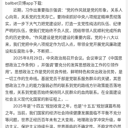
ballbet贝博app下载:
近期，习作出重要指示强调：“党的作风就是党的形象，关系人
心向背，关系党的生死存亡。要持续抓好中央八项规定精神贯彻落
实，进一步下大气力把党建设好，打造一支党性纯洁的队伍、纪律
严明的队伍，使我们党始终不负人民，团结带领人民顺利完成所肩
负的历史使命。”作风建设是党的建设的重要内容。党的十八大以
来，我们党把中央八项规定作为切入点，带领全党开展党风廉政建
设和反腐败斗争，不断把…
2025年8月29日，中央政治局召开会议。会议审议了《中国思
想政治工作条例》，并强调“要充分的发挥思想政治工作的引领作
用”。思想政治工作是党的优良传统、鲜明特色和突出政治优势，是
一切工作的生命线。基层党员干部是党联系服务群众的关键，其思
想政治工作上的能力强弱必然的联系到党的路线方针政策能否落地
生根，关系到党能否始终保持同人民群众的血肉联系。在全面建设
社会主义现代化国家的新征程上，…
2025年是“十四五”规划收官之年，也是“十五五”规划谋篇布局
之年。当前，我们国家的经济社会持续健康发展面临不平衡不充分
等问题，世界正经历百年未有之大变局，地理政治学冲突升级，单
边主义、保护主义持续升温，世界面临的不确定性、不稳定性仍然