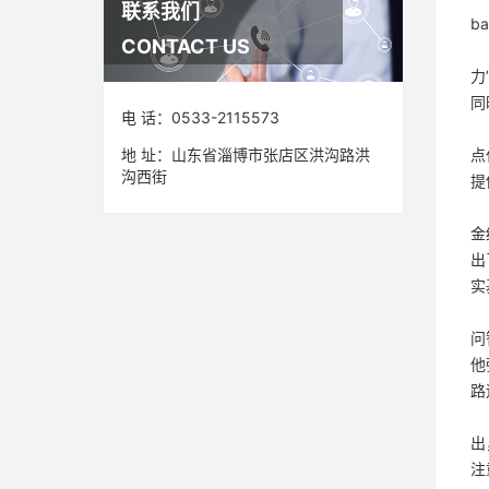
联系我们
ba
CONTACT US
近
力
同
电 话：0533-2115573
目
地 址：山东省淄博市张店区洪沟路洪
点
沟西街
提
在
金
出
实
随
问
他
路
在
出
注