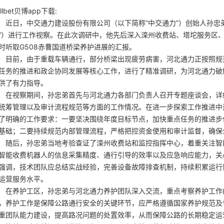
llbet贝博app下载:
日，中交通力建设股份有限公司（以下简称“中交通力”）创始人孙忠弟
”）进行工作视察。在此次调研中，他先后深入滦州收费站、塔坨服务区
时听取G508赤曹国道桥梁养护进展的汇报。
前，由于重载车辆通行，部分桥梁出现疲劳病害，河北通力正按照规范
任务的推进和政企协同发展等核心工作，进行了精准调研，为河北通力破
供了有力指导。
视察期间，孙忠弟首先与河北通力各部门负责人召开专题座谈会，详细
统筹管理以及审计流程规范等方面的工作情况。在进一步探索工作推进中
了明确的工作要求：一要坚决围绕年度目标节点，加快重点任务的推进步
基础；二要持续规范内部管理流程，严格把控资金使用和审计监督，确保
后，孙忠弟当地考验查证了滦州收费站和监控指挥中心，着重关注智能
智能收费机器人的信息采集精度、通行引导的效率以及应急响应能力，关
强调，技术团队应总结实战经验，完善设备故障排查机制，持续积累运行
运营服务水平。
养护工区，孙忠弟与河北通力养护团队深入交流，重点考察养护工作的
，养护工作是保障公路通行安全的关键环节，应严格遵循国家养护规范及
重团队能力建设，提高路况问题的处置效率，从而保障公路的长期稳定运